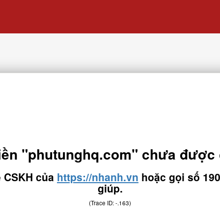
iền "phutunghq.com" chưa được c
hệ CSKH của
https://nhanh.vn
hoặc gọi số 190
giúp.
(Trace ID: -.163)