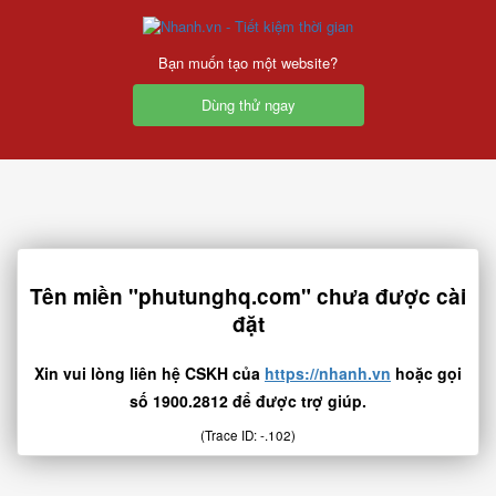
Bạn muốn tạo một website?
Dùng thử ngay
Tên miền "phutunghq.com" chưa được cài
đặt
Xin vui lòng liên hệ CSKH của
https://nhanh.vn
hoặc gọi
số 1900.2812 để được trợ giúp.
(Trace ID: -.102)